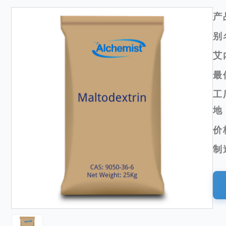
产
别
艾
最
工
地
价
制