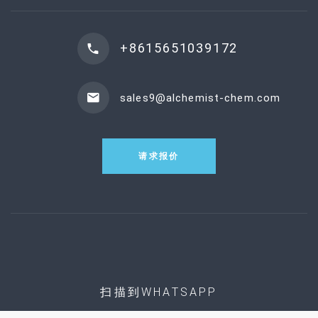
+8615651039172
sales9@alchemist-chem.com
请求报价
扫描到WHATSAPP