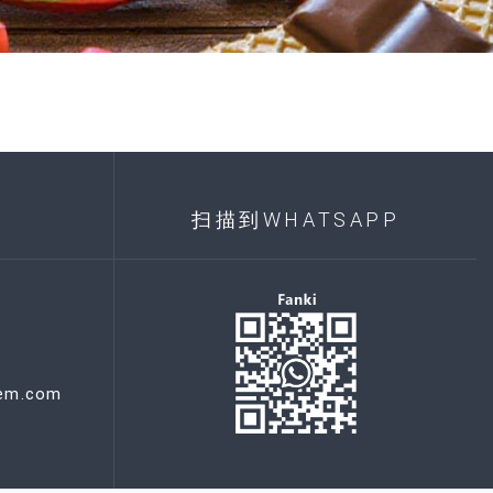
扫描到WHATSAPP
hem.com