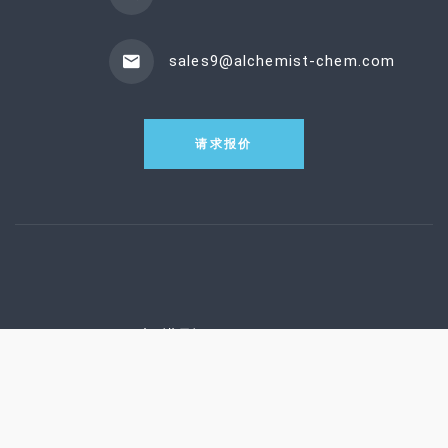
sales9@alchemist-chem.com
请求报价
扫描到WHATSAPP