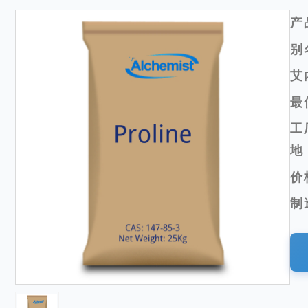
产
别
艾
最
工
地
价
制