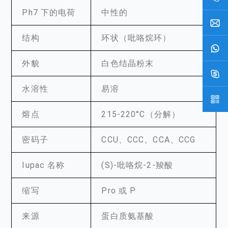
Ph7 下的电荷
中性的
结构
环状（吡咯烷环）
外貌
白色结晶粉末
水溶性
易溶
熔点
215-220°C（分解）
密码子
CCU、CCC、CCA、CCG
Iupac 名称
(S)-吡咯烷-2-羧酸
缩写
Pro 或 P
来源
蛋白质氨基酸