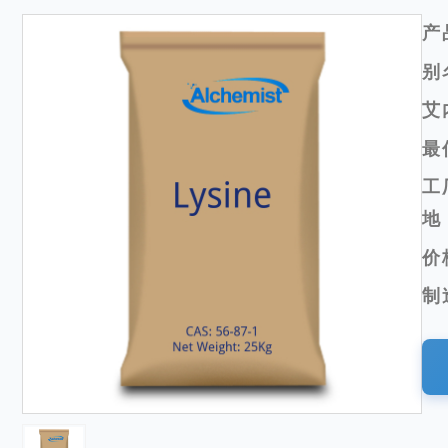
产
别
艾
最
工
地
价
制